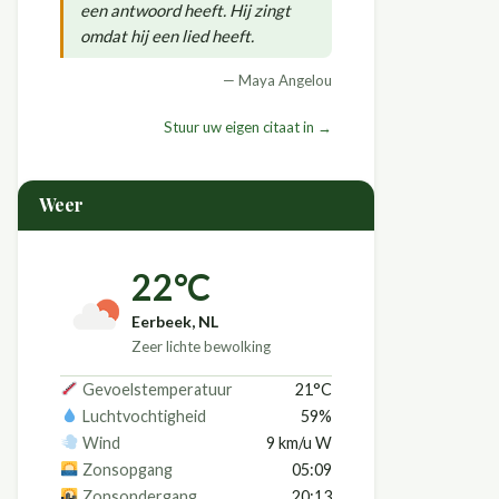
een antwoord heeft. Hij zingt
omdat hij een lied heeft.
— Maya Angelou
Stuur uw eigen citaat in →
Weer
22°C
Eerbeek, NL
Zeer lichte bewolking
Gevoelstemperatuur
21°C
Luchtvochtigheid
59%
Wind
9 km/u W
Zonsopgang
05:09
Zonsondergang
20:13