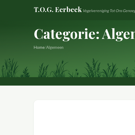
Naar
T.O.G. Eerbeek
Vogelvereniging Tot Ons Genoe
inhoud
Categorie:
Alge
Home
/
Algemeen