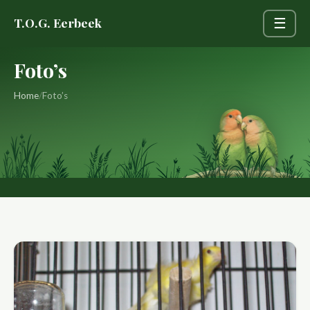
Naar
T.O.G. Eerbeek
☰
inhoud
Menu
Foto’s
Home
/
Foto’s